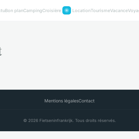
ctu
Bon plan
Camping
Croisière
Location
Tourisme
Vacance
Voya
t
Mentions légales
Contact
© 2026 Fietseninfrankrijk. Tous droits réservés.